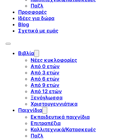
Παζλ
Προσφορές
Ιδέες για δώρα
Blog
Σχετικά με εμάς
Βιβλία
Νέες κυκλοφορίες
Από 0 ετών
Από 3 ετών
Από 6 ετών
Από 9 ετών
Από 12 ετών
Ξενόγλωσσα
Χριστουγεννιάτικα
Παιχνίδια
Εκπαιδευτικά παιχνίδια
Επιτραπέζια
Καλλιτεχνικά/Κατασκευές
Παζλ