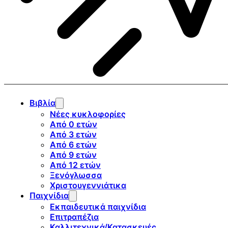
Βιβλία
Νέες κυκλοφορίες
Από 0 ετών
Από 3 ετών
Από 6 ετών
Από 9 ετών
Από 12 ετών
Ξενόγλωσσα
Χριστουγεννιάτικα
Παιχνίδια
Εκπαιδευτικά παιχνίδια
Επιτραπέζια
Καλλιτεχνικά/Κατασκευές