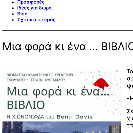
Προσφορές
Ιδέες για δώρα
Blog
Σχετικά με εμάς
Μια φορά κι ένα … ΒΙΒΛΙ
Τ
συ
φο
«
Σε
χι
τα