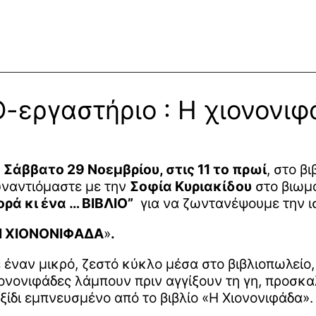
Ο-εργαστήριο : Η χιονονιφ
ο
Σάββατο 29 Νοεμβρίου, στις 11 το πρωί
, στο β
ναντιόμαστε με την
Σοφία Κυριακίδου
στο βιωμα
ρά κι ένα … ΒΙΒΛΙΟ”
για να ζωντανέψουμε την ισ
Η ΧΙΟΝΟΝΙΦΑΔΑ
»
.
 έναν μικρό, ζεστό κύκλο μέσα στο βιβλιοπωλείο, 
ονονιφάδες λάμπουν πριν αγγίξουν τη γη, προσκα
ξίδι εμπνευσμένο από το βιβλίο «Η Χιονονιφάδα».