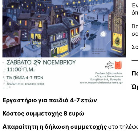
Έν
όπ
Γι
σα
Σα
—
Π
Ώρ
Εργαστήριο για παιδιά 4-7 ετών
Κόστος συμμετοχής 8 ευρώ
Απαραίτητη η δήλωση συμμετοχής
στο τηλέφ