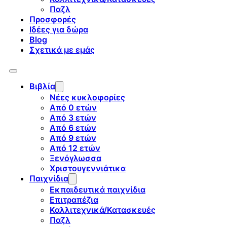
Παζλ
Προσφορές
Ιδέες για δώρα
Blog
Σχετικά με εμάς
Βιβλία
Νέες κυκλοφορίες
Από 0 ετών
Από 3 ετών
Από 6 ετών
Από 9 ετών
Από 12 ετών
Ξενόγλωσσα
Χριστουγεννιάτικα
Παιχνίδια
Εκπαιδευτικά παιχνίδια
Επιτραπέζια
Καλλιτεχνικά/Κατασκευές
Παζλ