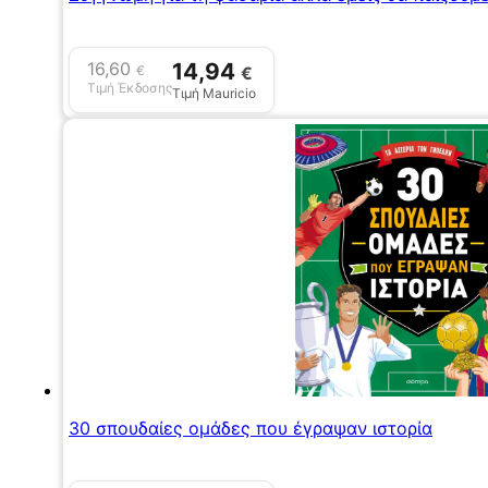
16,60
14,94
€
€
Τιμή Έκδοσης
Τιμή Mauricio
30 σπουδαίες ομάδες που έγραψαν ιστορία