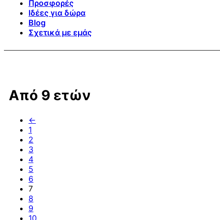
Προσφορές
Ιδέες για δώρα
Blog
Σχετικά με εμάς
Από 9 ετών
←
1
2
3
4
5
6
7
8
9
10