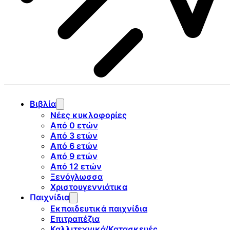
Βιβλία
Νέες κυκλοφορίες
Από 0 ετών
Από 3 ετών
Από 6 ετών
Από 9 ετών
Από 12 ετών
Ξενόγλωσσα
Χριστουγεννιάτικα
Παιχνίδια
Εκπαιδευτικά παιχνίδια
Επιτραπέζια
Καλλιτεχνικά/Κατασκευές