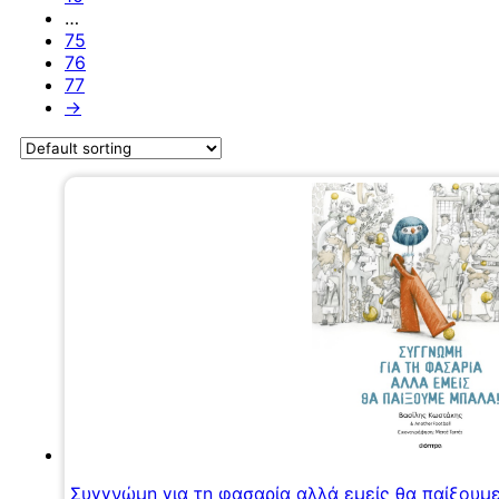
…
75
76
77
→
Συγγνώμη για τη φασαρία αλλά εμείς θα παίξουμ