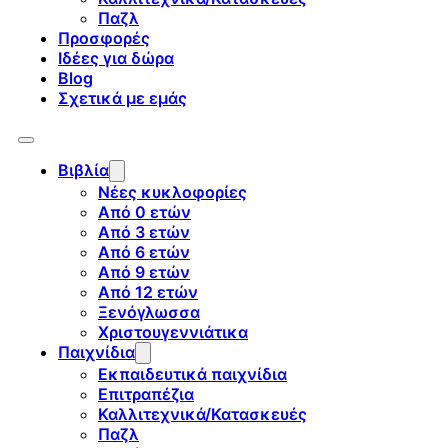
Παζλ
Προσφορές
Ιδέες για δώρα
Blog
Σχετικά με εμάς
Βιβλία
Νέες κυκλοφορίες
Από 0 ετών
Από 3 ετών
Από 6 ετών
Από 9 ετών
Από 12 ετών
Ξενόγλωσσα
Χριστουγεννιάτικα
Παιχνίδια
Εκπαιδευτικά παιχνίδια
Επιτραπέζια
Καλλιτεχνικά/Κατασκευές
Παζλ