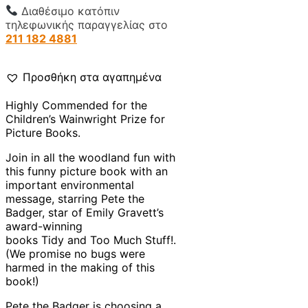
Διαθέσιμο κατόπιν
τηλεφωνικής παραγγελίας στο
211 182 4881
Προσθήκη στα αγαπημένα
Highly Commended for the
Children’s Wainwright Prize for
Picture Books.
Join in all the woodland fun with
this funny picture book with an
important environmental
message, starring Pete the
Badger, star of Emily Gravett’s
award-winning
books
Tidy
and
Too Much Stuff!
.
(We promise no bugs were
harmed in the making of this
book!)
Pete the Badger is choosing a