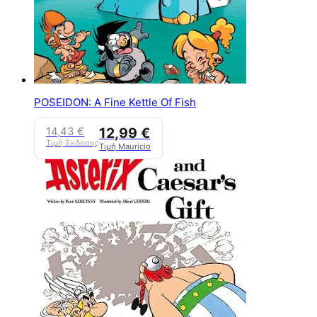
POSEIDON: A Fine Kettle Of Fish
14,43
€
12,99
€
Τιμή Έκδοσης
Τιμή Mauricio