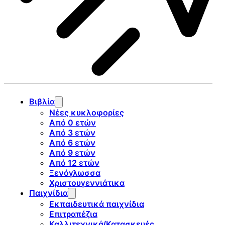
Βιβλία
Νέες κυκλοφορίες
Από 0 ετών
Από 3 ετών
Από 6 ετών
Από 9 ετών
Από 12 ετών
Ξενόγλωσσα
Χριστουγεννιάτικα
Παιχνίδια
Εκπαιδευτικά παιχνίδια
Επιτραπέζια
Καλλιτεχνικά/Κατασκευές