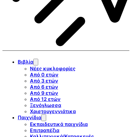
Βιβλία
Νέες κυκλοφορίες
Από 0 ετών
Από 3 ετών
Από 6 ετών
Από 9 ετών
Από 12 ετών
Ξενόγλωσσα
Χριστουγεννιάτικα
Παιχνίδια
Εκπαιδευτικά παιχνίδια
Επιτραπέζια
Καλλιτεχνικά/Κατασκευές