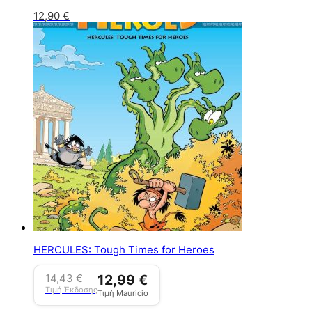
12,90
€
HERCULES: Tough Times for Heroes
14,43
€
12,99
€
Τιμή Έκδοσης
Τιμή Mauricio