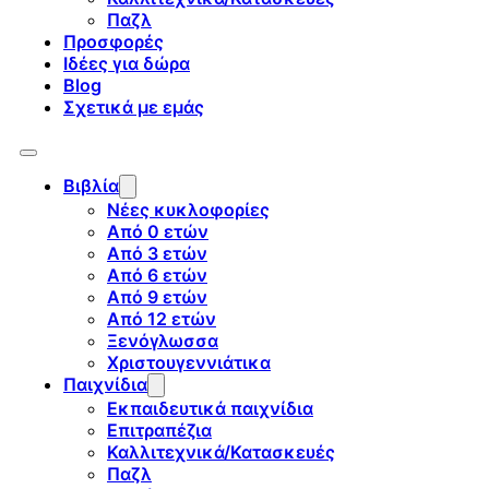
Παζλ
Προσφορές
Ιδέες για δώρα
Blog
Σχετικά με εμάς
Βιβλία
Νέες κυκλοφορίες
Από 0 ετών
Από 3 ετών
Από 6 ετών
Από 9 ετών
Από 12 ετών
Ξενόγλωσσα
Χριστουγεννιάτικα
Παιχνίδια
Εκπαιδευτικά παιχνίδια
Επιτραπέζια
Καλλιτεχνικά/Κατασκευές
Παζλ