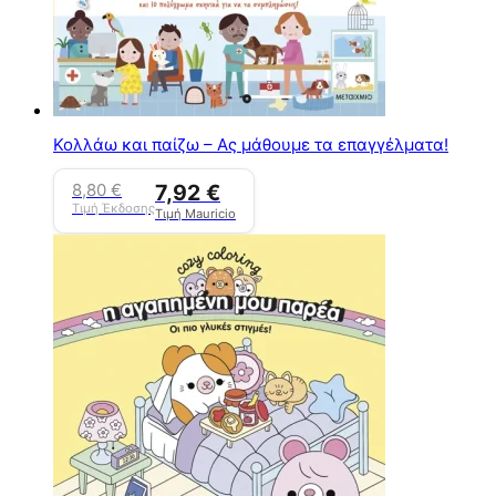
Κολλάω και παίζω – Ας μάθουμε τα επαγγέλματα!
8,80
€
7,92
€
Τιμή Έκδοσης
Τιμή Mauricio