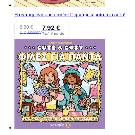
Η αγαπημένη μου παρέα: Περνάμε ωραία στο σπίτι!
8,80
€
7,92
€
Τιμή Έκδοσης
Τιμή Mauricio