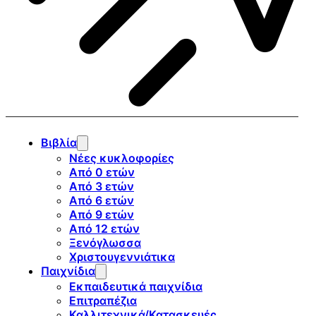
Βιβλία
Νέες κυκλοφορίες
Από 0 ετών
Από 3 ετών
Από 6 ετών
Από 9 ετών
Από 12 ετών
Ξενόγλωσσα
Χριστουγεννιάτικα
Παιχνίδια
Εκπαιδευτικά παιχνίδια
Επιτραπέζια
Καλλιτεχνικά/Κατασκευές