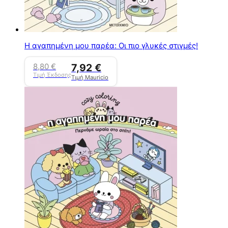
Η αγαπημένη μου παρέα: Οι πιο γλυκές στιγμές!
8,80
€
7,92
€
Τιμή Έκδοσης
Τιμή Mauricio