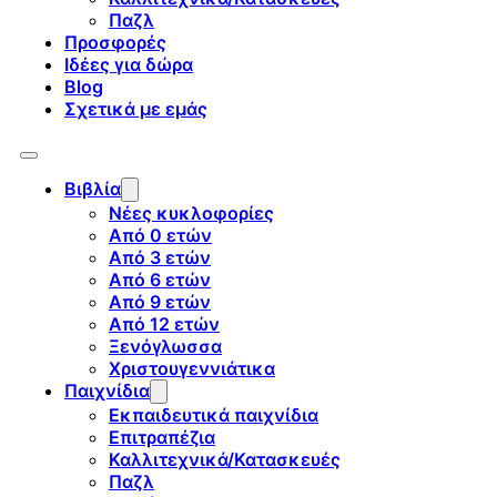
Παζλ
Προσφορές
Ιδέες για δώρα
Blog
Σχετικά με εμάς
Βιβλία
Νέες κυκλοφορίες
Από 0 ετών
Από 3 ετών
Από 6 ετών
Από 9 ετών
Από 12 ετών
Ξενόγλωσσα
Χριστουγεννιάτικα
Παιχνίδια
Εκπαιδευτικά παιχνίδια
Επιτραπέζια
Καλλιτεχνικά/Κατασκευές
Παζλ