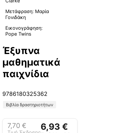
Clarke
Μετάφραση: Μαρία
Γονιδάκη
Εικονογράφηση:
Pope Twins
Έξυπνα
μαθηματικά
παιχνίδια
9786180325362
Βιβλία δραστηριοτήτων
7,70
€
6,93
€
Τιμή Έκδοσης