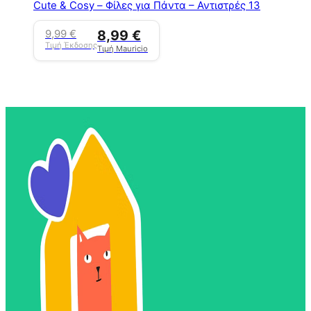
Cute & Cosy – Φίλες για Πάντα – Αντιστρές 13
9,99
€
8,99
€
Τιμή Έκδοσης
Τιμή Mauricio