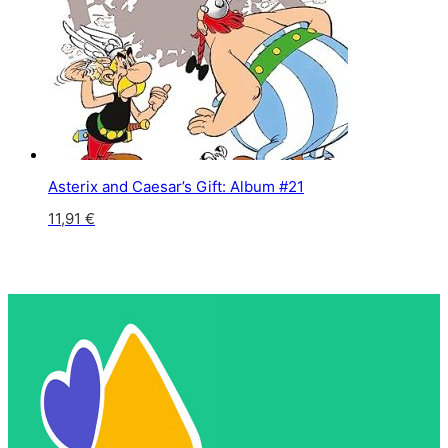
Asterix and Caesar’s Gift: Album #21
11,91
€