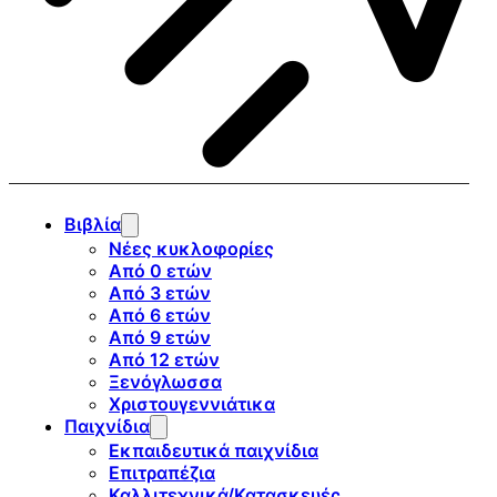
Βιβλία
Νέες κυκλοφορίες
Από 0 ετών
Από 3 ετών
Από 6 ετών
Από 9 ετών
Από 12 ετών
Ξενόγλωσσα
Χριστουγεννιάτικα
Παιχνίδια
Εκπαιδευτικά παιχνίδια
Επιτραπέζια
Καλλιτεχνικά/Κατασκευές