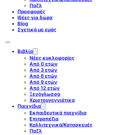
Παζλ
Προσφορές
Ιδέες για δώρα
Blog
Σχετικά με εμάς
Βιβλία
Νέες κυκλοφορίες
Από 0 ετών
Από 3 ετών
Από 6 ετών
Από 9 ετών
Από 12 ετών
Ξενόγλωσσα
Χριστουγεννιάτικα
Παιχνίδια
Εκπαιδευτικά παιχνίδια
Επιτραπέζια
Καλλιτεχνικά/Κατασκευές
Παζλ