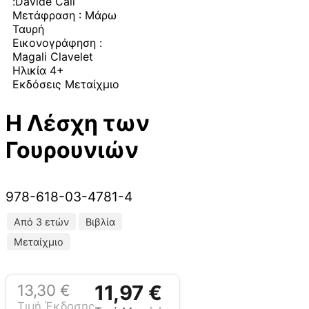
:Davide Cali
Μετάφραση : Μάρω
Ταυρή
Εικονογράφηση :
Magali Clavelet
Ηλικία 4+
Εκδόσεις Μεταίχμιο
Η Λέσχη των
Γουρουνιών
978-618-03-4781-4
Από 3 ετών
Βιβλία
Μεταίχμιο
13,30
€
11,97
€
Τιμή Έκδοσης