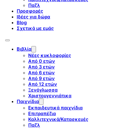
Παζλ
Προσφορές
Ιδέες για δώρα
Blog
Σχετικά με εμάς
Βιβλία
Νέες κυκλοφορίες
Από 0 ετών
Από 3 ετών
Από 6 ετών
Από 9 ετών
Από 12 ετών
Ξενόγλωσσα
Χριστουγεννιάτικα
Παιχνίδια
Εκπαιδευτικά παιχνίδια
Επιτραπέζια
Καλλιτεχνικά/Κατασκευές
Παζλ