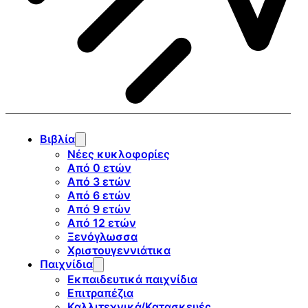
Βιβλία
Νέες κυκλοφορίες
Από 0 ετών
Από 3 ετών
Από 6 ετών
Από 9 ετών
Από 12 ετών
Ξενόγλωσσα
Χριστουγεννιάτικα
Παιχνίδια
Εκπαιδευτικά παιχνίδια
Επιτραπέζια
Καλλιτεχνικά/Κατασκευές