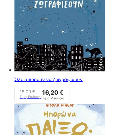
Όλοι μπορούν να ζωγραφίσουν
18,00
€
16,20
€
Τιμή Έκδοσης
Τιμή Mauricio