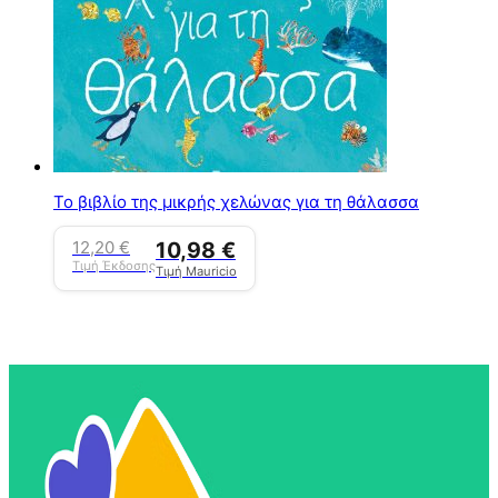
Το βιβλίο της μικρής χελώνας για τη θάλασσα
12,20
€
10,98
€
Τιμή Έκδοσης
Τιμή Mauricio