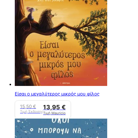
Είσαι ο μεγαλύτερος μικρός μου φίλος
15,50
€
13,95
€
Τιμή Έκδοσης
Τιμή Mauricio