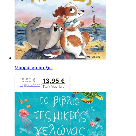
Μπορώ να παίξω;
15,50
€
13,95
€
Τιμή Έκδοσης
Τιμή Mauricio