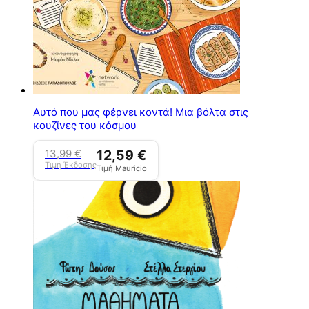
Αυτό που μας φέρνει κοντά! Μια βόλτα στις
κουζίνες του κόσμου
13,99
€
12,59
€
Τιμή Έκδοσης
Τιμή Mauricio