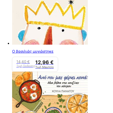
Ο βασιλιάς μυγιάστηκε
14,40
€
12,96
€
Τιμή Έκδοσης
Τιμή Mauricio