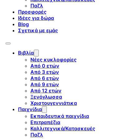
Παζλ
Προσφορές
Ιδέες για δώρα
Blog
Σχετικά με εμάς
Βιβλία
Νέες κυκλοφορίες
Από 0 ετών
Από 3 ετών
Από 6 ετών
Από 9 ετών
Από 12 ετών
Ξενόγλωσσα
Χριστουγεννιάτικα
Παιχνίδια
Εκπαιδευτικά παιχνίδια
Επιτραπέζια
Καλλιτεχνικά/Κατασκευές
Παζλ