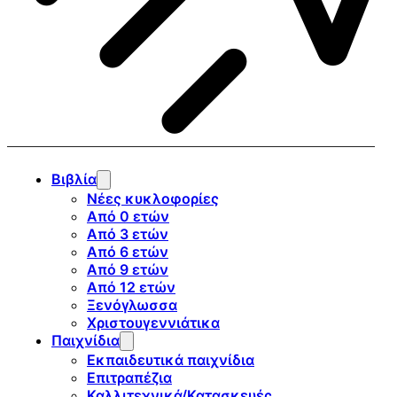
Βιβλία
Νέες κυκλοφορίες
Από 0 ετών
Από 3 ετών
Από 6 ετών
Από 9 ετών
Από 12 ετών
Ξενόγλωσσα
Χριστουγεννιάτικα
Παιχνίδια
Εκπαιδευτικά παιχνίδια
Επιτραπέζια
Καλλιτεχνικά/Κατασκευές