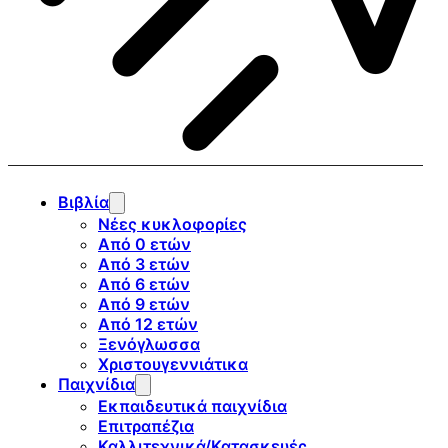
Βιβλία
Νέες κυκλοφορίες
Από 0 ετών
Από 3 ετών
Από 6 ετών
Από 9 ετών
Από 12 ετών
Ξενόγλωσσα
Χριστουγεννιάτικα
Παιχνίδια
Εκπαιδευτικά παιχνίδια
Επιτραπέζια
Καλλιτεχνικά/Κατασκευές