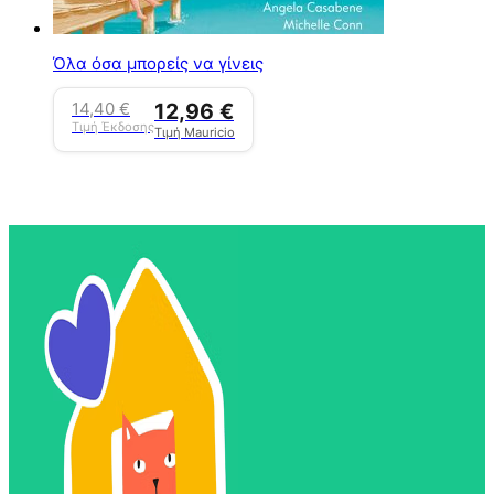
Όλα όσα μπορείς να γίνεις
14,40
€
12,96
€
Τιμή Έκδοσης
Τιμή Mauricio