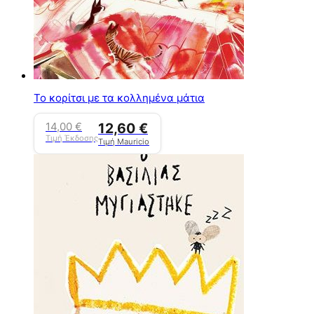
Το κορίτσι με τα κολλημένα μάτια
14,00
€
12,60
€
Τιμή Έκδοσης
Τιμή Mauricio