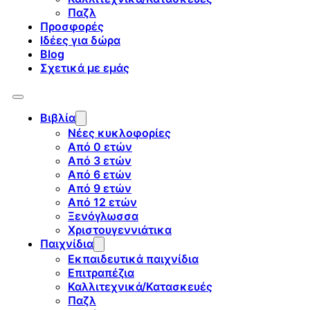
Παζλ
Προσφορές
Ιδέες για δώρα
Blog
Σχετικά με εμάς
Βιβλία
Νέες κυκλοφορίες
Από 0 ετών
Από 3 ετών
Από 6 ετών
Από 9 ετών
Από 12 ετών
Ξενόγλωσσα
Χριστουγεννιάτικα
Παιχνίδια
Εκπαιδευτικά παιχνίδια
Επιτραπέζια
Καλλιτεχνικά/Κατασκευές
Παζλ