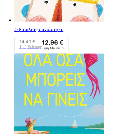
Ο βασιλιάς μυγιάστηκε
14,40
€
12,96
€
Τιμή Έκδοσης
Τιμή Mauricio