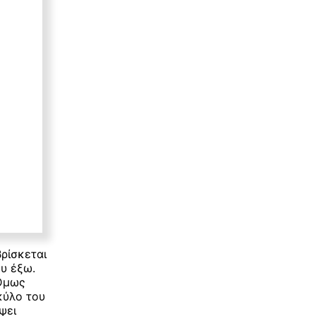
ρίσκεται
ου έξω.
 Όμως
κύλο του
ψει