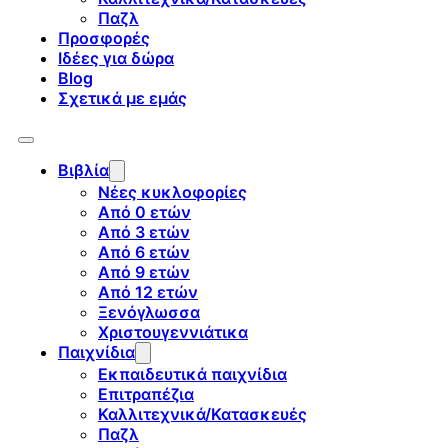
Παζλ
Προσφορές
Ιδέες για δώρα
Blog
Σχετικά με εμάς
Βιβλία
Νέες κυκλοφορίες
Από 0 ετών
Από 3 ετών
Από 6 ετών
Από 9 ετών
Από 12 ετών
Ξενόγλωσσα
Χριστουγεννιάτικα
Παιχνίδια
Εκπαιδευτικά παιχνίδια
Επιτραπέζια
Καλλιτεχνικά/Κατασκευές
Παζλ