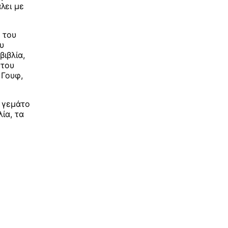
λει με
 του
υ
βιβλία,
 του
 Γουφ,
 γεμάτο
λία, τα