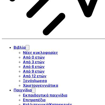
Βιβλία
Νέες κυκλοφορίες
Από 0 ετών
Από 3 ετών
Από 6 ετών
Από 9 ετών
Από 12 ετών
Ξενόγλωσσα
Χριστουγεννιάτικα
Παιχνίδια
Εκπαιδευτικά παιχνίδια
Επιτραπέζια
Καλλιτεχνικά/Κατασκευές