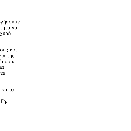
ργήσουμε
τητα να
σχυρό
ους και
διά της
 όπου κι
ια
και
δικά το
Γη.