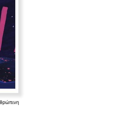
νθρώπινη