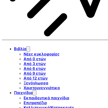
Βιβλία
Νέες κυκλοφορίες
Από 0 ετών
Από 3 ετών
Από 6 ετών
Από 9 ετών
Από 12 ετών
Ξενόγλωσσα
Χριστουγεννιάτικα
Παιχνίδια
Εκπαιδευτικά παιχνίδια
Επιτραπέζια
Καλλιτεχνικά/Κατασκευές