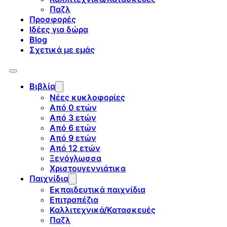
Παζλ
Προσφορές
Ιδέες για δώρα
Blog
Σχετικά με εμάς
Βιβλία
Νέες κυκλοφορίες
Από 0 ετών
Από 3 ετών
Από 6 ετών
Από 9 ετών
Από 12 ετών
Ξενόγλωσσα
Χριστουγεννιάτικα
Παιχνίδια
Εκπαιδευτικά παιχνίδια
Επιτραπέζια
Καλλιτεχνικά/Κατασκευές
Παζλ