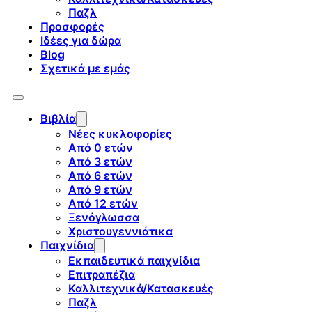
Παζλ
Προσφορές
Ιδέες για δώρα
Blog
Σχετικά με εμάς
Βιβλία
Νέες κυκλοφορίες
Από 0 ετών
Από 3 ετών
Από 6 ετών
Από 9 ετών
Από 12 ετών
Ξενόγλωσσα
Χριστουγεννιάτικα
Παιχνίδια
Εκπαιδευτικά παιχνίδια
Επιτραπέζια
Καλλιτεχνικά/Κατασκευές
Παζλ