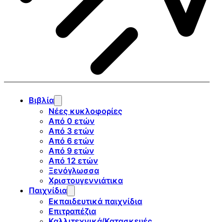
Βιβλία
Νέες κυκλοφορίες
Από 0 ετών
Από 3 ετών
Από 6 ετών
Από 9 ετών
Από 12 ετών
Ξενόγλωσσα
Χριστουγεννιάτικα
Παιχνίδια
Εκπαιδευτικά παιχνίδια
Επιτραπέζια
Καλλιτεχνικά/Κατασκευές