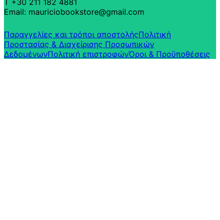
T +30 211 182 4881
Email: mauriciobookstore@gmail.com
Παραγγελίες και τρόποι αποστολής
Πολιτική
Προστασίας & Διαχείρισης Προσωπικών
Δεδομένων
Πολιτική επιστροφών​
Όροι & Προϋποθέσεις​