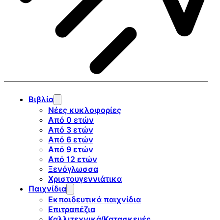
Βιβλία
Νέες κυκλοφορίες
Από 0 ετών
Από 3 ετών
Από 6 ετών
Από 9 ετών
Από 12 ετών
Ξενόγλωσσα
Χριστουγεννιάτικα
Παιχνίδια
Εκπαιδευτικά παιχνίδια
Επιτραπέζια
Καλλιτεχνικά/Κατασκευές