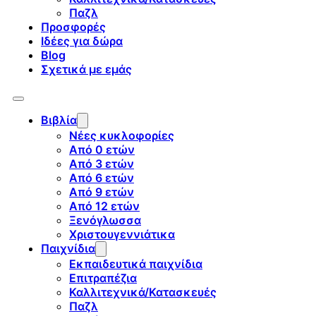
Παζλ
Προσφορές
Ιδέες για δώρα
Blog
Σχετικά με εμάς
Βιβλία
Νέες κυκλοφορίες
Από 0 ετών
Από 3 ετών
Από 6 ετών
Από 9 ετών
Από 12 ετών
Ξενόγλωσσα
Χριστουγεννιάτικα
Παιχνίδια
Εκπαιδευτικά παιχνίδια
Επιτραπέζια
Καλλιτεχνικά/Κατασκευές
Παζλ