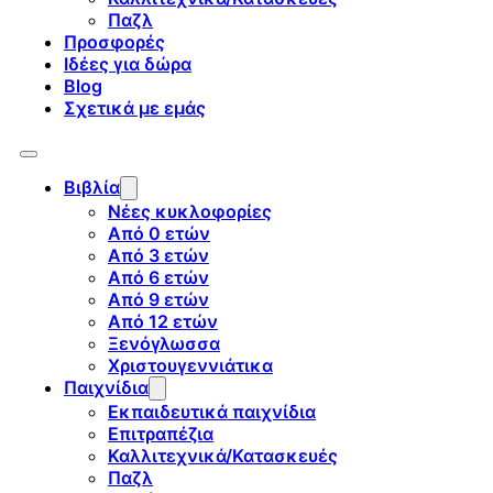
Παζλ
Προσφορές
Ιδέες για δώρα
Blog
Σχετικά με εμάς
Βιβλία
Νέες κυκλοφορίες
Από 0 ετών
Από 3 ετών
Από 6 ετών
Από 9 ετών
Από 12 ετών
Ξενόγλωσσα
Χριστουγεννιάτικα
Παιχνίδια
Εκπαιδευτικά παιχνίδια
Επιτραπέζια
Καλλιτεχνικά/Κατασκευές
Παζλ