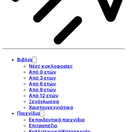
Βιβλία
Νέες κυκλοφορίες
Από 0 ετών
Από 3 ετών
Από 6 ετών
Από 9 ετών
Από 12 ετών
Ξενόγλωσσα
Χριστουγεννιάτικα
Παιχνίδια
Εκπαιδευτικά παιχνίδια
Επιτραπέζια
Καλλιτεχνικά/Κατασκευές